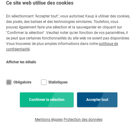
Ce site web utilise des cookies
En sélectionnant "Accepter tout", vous autorisez Kaup à utiliser des cookies,
des pixels, des balises et des technologies similaires. Toutefois, vous
Contact
pouvez également faire une sélection et la sauvegarder en cliquant sur
"Confirmer la sélection". Veuillez noter qu'en fonction de vos paramètres, il
Contactez-nous
se peut que certaines fonctionnalités du site web ne soient pas disponibles.
Vous trouverez de plus amples informations dans notre
politique de
+49 6021 865 0
confidentialité
.
Par e-mail
Lu - Ve 08:00 - 17:00
Afficher les détails
© Copyright KAUP GmbH & Co. KG
Notice légale
Code de conduite
Mentions légales
Protection des données
Obligatoire
Statistiques
Conditions générales
Clause de non-responsabilité
Paramètres des cookies
Confirmer la sélection
Accepter tout
Mentions légales
Protection des données