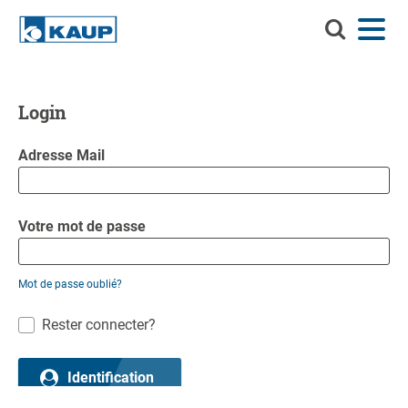
Recherchez
Menu
Langue
Contact
Connexion
KAUP
Recherchez KAUP
Accessoires
Login
Solutions de manutention
Recherc
Adresse Mail
Services
Centre d'informations
Votre mot de passe
Entreprise
Mot de passe oublié?
Carrière chez KAUP
Rester connecter?
Recherche de produits
Identification
Capacité résiduelle