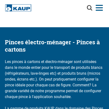
Recherchez
Menu
Langue
Contact
Connexion
KAUP
Recherchez KAUP
Accessoires
Solutions de manutention
Pinces électro-ménager - Pinces à
Recherc
cartons
Services
Centre d'informations
Les pinces à cartons et électro-ménager sont utilisées
dans le monde entier pour le transport de produits blancs
Entreprise
(réfrigérateurs, lave-linges etc) et produits bruns (micros
ondes, écrans etc.). On peut pratiquement configurer la
Carrière chez KAUP
pince idéale pour chaque cas de figure. Comment? La
grande variété de notre programme permet de configurer
Recherche de produits
chaque pince à l'application souhaitée.
Capacité résiduelle
La gamme de produits KAUP dans le domaine des Pinces