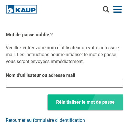
Recherchez
Menu
Langue
Contact
Connexion
KAUP
Recherchez KAUP
Accessoires
Mot de passe oublié ?
Solutions de manutention
Veuillez entrer votre nom d'utilisateur ou votre adresse e-
Recherc
mail. Les instructions pour réinitialiser le mot de passe
Services
vous seront envoyées immédiatement.
Centre d'informations
Nom d'utilisateur ou adresse mail
Entreprise
Carrière chez KAUP
Réinitialiser le mot de passe
Recherche de produits
Retourner au formulaire d'identification
Capacité résiduelle