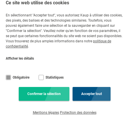
Ce site web utilise des cookies
En sélectionnant "Accepter tout", vous autorisez Kaup à utiliser des cookies,
des pixels, des balises et des technologies similaires. Toutefois, vous
Contact
pouvez également faire une sélection et la sauvegarder en cliquant sur
"Confirmer la sélection". Veuillez noter qu'en fonction de vos paramètres, il
Contactez-nous
se peut que certaines fonctionnalités du site web ne soient pas disponibles.
Vous trouverez de plus amples informations dans notre
politique de
+49 6021 865 0
Par e-mail
confidentialité
.
Lu - Ve 08:00 - 17:00
Afficher les détails
© Copyright KAUP GmbH & Co. KG
Notice légale
Code de conduite
Mentions légales
Protection des données
Obligatoire
Statistiques
Conditions générales
Clause de non-responsabilité
Paramètres des cookies
Confirmer la sélection
Accepter tout
Mentions légales
Protection des données