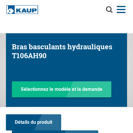
Recherchez
Menu
Langue
Contact
Connexion
KAUP
Recherchez KAUP
Accessoires
Bras basculants hydrauliques
Solutions de manutention
Rec
T106AH90
Services
Centre d'informations
Entreprise
Sélectionnez le modèle et la demande
Carrière chez KAUP
Recherche de produits
Détails du produit
Capacité résiduelle