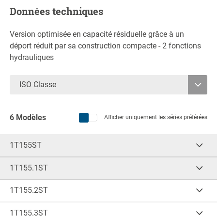
Données techniques
Version optimisée en capacité résiduelle grâce à un
déport réduit par sa construction compacte - 2 fonctions
hydrauliques
ISO Classe
2
6 Modèles
Afficher uniquement les séries préférées
1T155ST
Cap.
(kg)
CDG
(mm)
2.500
500
1T155.1ST
Cap.
(kg)
CDG
(mm)
A (mm)
B (mm)
2.500
500
1T155.2ST
1.240
960-1.970
Cap.
(kg)
CDG
(mm)
A (mm)
B (mm)
2.500
500
1T155.3ST
C (mm)
D (mm)