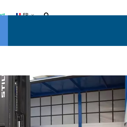
Rechercher
act
FR
he
Capacité
résiduelle