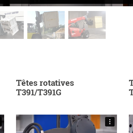
Têtes rotatives
T
T391/T391G