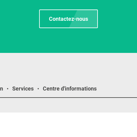
Contactez-nous
on
Services
Centre d'informations
as sociaux
Nouveautés
02.02.2026
z-nous
LogiMAT 2026 : KAUP prése