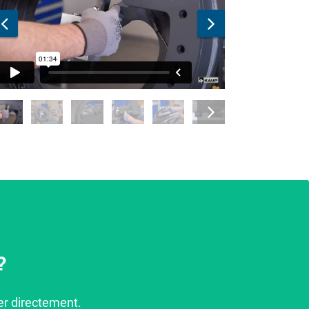
?
er directement.