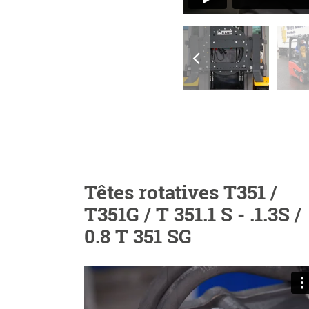
Têtes rotatives T351 /
T351G / T 351.1 S - .1.3S /
0.8 T 351 SG