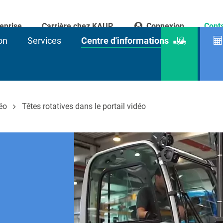
eprise
Carrière chez KAUP
Connexion
Cont
on
Services
Centre d'informations
Recherc
de
produits
déo
Têtes rotatives dans le portail vidéo