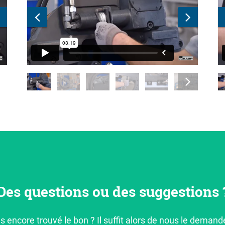
Des questions ou des suggestions 
s encore trouvé le bon ? Il suffit alors de nous le demand