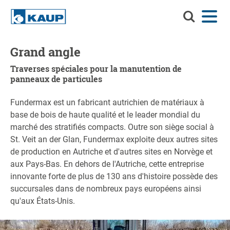
Recherchez
Menu
Langue
Contact
Connexion
KAUP
Recherchez KAUP
Grand angle
Accessoires
Traverses spéciales pour la manutention de
panneaux de particules
Solutions de manutention
Recherc
Fundermax est un fabricant autrichien de matériaux à
Services
base de bois de haute qualité et le leader mondial du
Centre d'informations
marché des stratifiés compacts. Outre son siège social à
St. Veit an der Glan, Fundermax exploite deux autres sites
Entreprise
de production en Autriche et d'autres sites en Norvège et
aux Pays-Bas. En dehors de l'Autriche, cette entreprise
Carrière chez KAUP
innovante forte de plus de 130 ans d'histoire possède des
succursales dans de nombreux pays européens ainsi
Recherche de produits
qu'aux États-Unis.
Capacité résiduelle