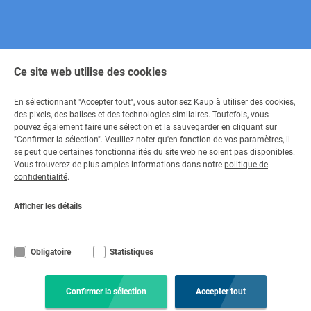
Ce site web utilise des cookies
En sélectionnant "Accepter tout", vous autorisez Kaup à utiliser des cookies,
des pixels, des balises et des technologies similaires. Toutefois, vous
pouvez également faire une sélection et la sauvegarder en cliquant sur
"Confirmer la sélection". Veuillez noter qu'en fonction de vos paramètres, il
Contact
se peut que certaines fonctionnalités du site web ne soient pas disponibles.
Vous trouverez de plus amples informations dans notre
politique de
Contactez-nous
confidentialité
.
+49 6021 865 0
Par e-mail
Afficher les détails
Lu - Ve 08:00 - 17:00
Obligatoire
Statistiques
© Copyright KAUP GmbH & Co. KG
Notice légale
Code de conduite
Mentions légales
Protection des données
Conditions générales
Clause de non-responsabilité
Confirmer la sélection
Accepter tout
Paramètres des cookies