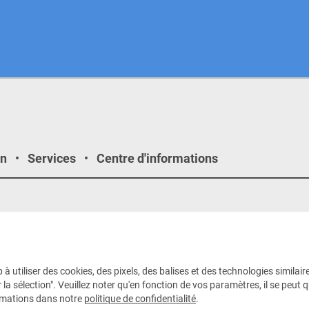
on
Services
Centre d'informations
as sociaux
Nouveautés
02.02.2026
z-nous
LogiMAT 2026 : KAUP prése
à utiliser des cookies, des pixels, des balises et des technologies simila
SLC nouvelle génération
 la sélection". Veuillez noter qu'en fonction de vos paramètres, il se peut 
ormations dans notre
politique de confidentialité
.