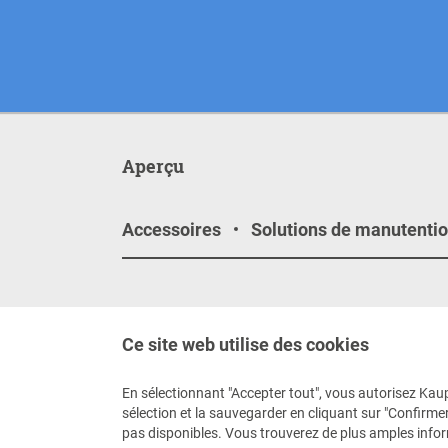
Aperçu
Accessoires
Solutions de manutenti
Contact
Médi
Ce site web utilise des cookies
Contactez-nous
Suive
En sélectionnant "Accepter tout", vous autorisez Kaup 
+49 6021 865 0
sélection et la sauvegarder en cliquant sur "Confirmer
Lu - Ve 08:00 - 17:00
pas disponibles. Vous trouverez de plus amples inf