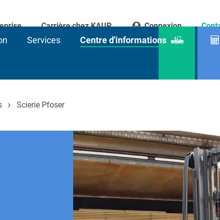
eprise
Carrière chez KAUP
Connexion
Cont
on
Services
Centre d'informations
Recherc
de
produits
s
Scierie Pfoser