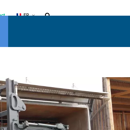
Rechercher
act
FR
he
Capacité
résiduelle