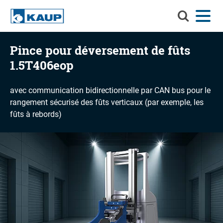
Recherchez
Menu
Langue
Contact
Connexion
KAUP
Recherchez KAUP
Pince pour déversement de fûts
Accessoires
1.5T406eop
Solutions de manutention
Reche
avec communication bidirectionnelle par CAN bus pour le
Services
rangement sécurisé des fûts verticaux (par exemple, les
fûts à rebords)
Centre d'informations
Entreprise
Carrière chez KAUP
Recherche de produits
Capacité résiduelle