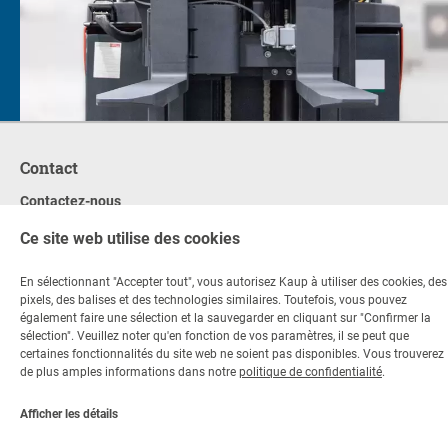
Contact
Contactez-nous
Ce site web utilise des cookies
+49 6021 865 0
Par e-mail
Lu - Ve 08:00 - 17:00
En sélectionnant "Accepter tout", vous autorisez Kaup à utiliser des cookies, des
pixels, des balises et des technologies similaires. Toutefois, vous pouvez
également faire une sélection et la sauvegarder en cliquant sur "Confirmer la
© Copyright KAUP GmbH & Co. KG
Notice légale
sélection". Veuillez noter qu'en fonction de vos paramètres, il se peut que
Code de conduite
Mentions légales
Protection des données
certaines fonctionnalités du site web ne soient pas disponibles. Vous trouverez
Conditions générales
Clause de non-responsabilité
de plus amples informations dans notre
politique de confidentialité
.
Paramètres des cookies
Afficher les détails