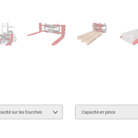
acité sur les fourches
Capacité en pince
0
3600
700