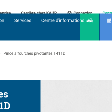
eprise
Carrière chez KAUP
Connexion
Cont
on
Services
Centre d'informations
Recherc
de
produits
Pince à fourches pivotantes T411D
es
11D