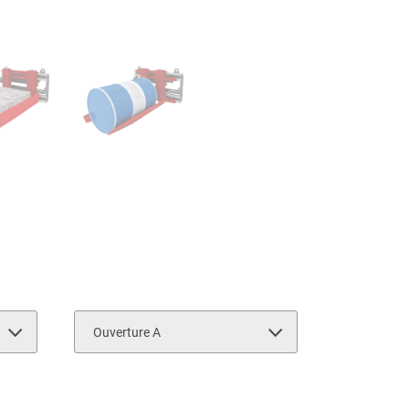
Ouverture A
2500
960