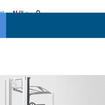
Rechercher
act
FR
he
Capacité
résiduelle