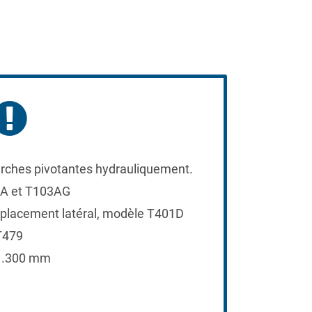
urches pivotantes hydrauliquement.
3A et T103AG
éplacement latéral, modèle T401D
 T479
 1.300 mm