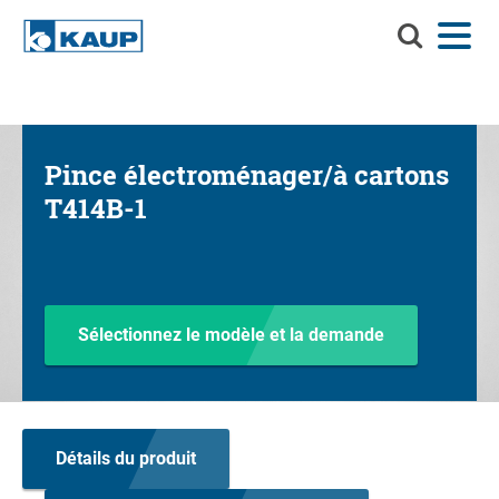
Recherchez
Menu
Langue
Contact
Connexion
KAUP
Recherchez KAUP
Accessoires
Pince électroménager/à cartons
Solutions de manutention
Rec
T414B-1
Services
Centre d'informations
Entreprise
Sélectionnez le modèle et la demande
Carrière chez KAUP
Recherche de produits
Détails du produit
Capacité résiduelle