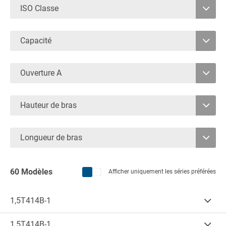
ISO Classe
2
Capacité
3
1250
2000
Ouverture A
1330
Hauteur de bras
1.000
Longueur de bras
1.200
1.000
60 Modèles
Afficher uniquement les séries préférées
1.200
1,5T414B-1
1.380
Cap.
(kg)
CDG1
(mm)
1.250
500
1,5T414B-1