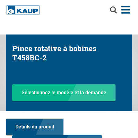
Recherchez
Menu
Langue
Contact
Connexion
KAUP
Recherchez KAUP
Accessoires
Pince rotative à bobines
Solutions de manutention
Rec
T458BC-2
Services
Centre d'informations
Entreprise
Sélectionnez le modèle et la demande
Carrière chez KAUP
Recherche de produits
Détails du produit
Capacité résiduelle