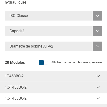
hydrauliques
ISO Classe
2
Capacité
3
1200
4600
4
Diamètre de bobine A1-A2
1350
20 Modèles
Afficher uniquement les séries préférées
1T458BC-2
Cap.
(kg)
CDG
(mm)
1.200
675
1,5T458BC-2
Cap.
(kg)
CDG
(mm)
A1-A2 (mm)
F (mm)
1.550
675
1,5T458BC-2
450-1.350
300
Cap.
(kg)
CDG
(mm)