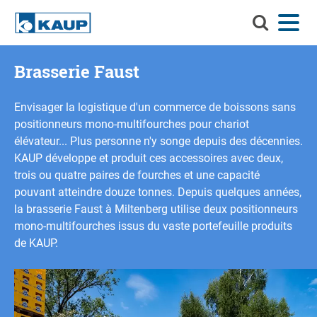
Recherchez
Menu
Langue
Contact
Connexion
KAUP
Recherchez KAUP
Brasserie Faust
Accessoires
Envisager la logistique d'un commerce de boissons sans
Solutions de manutention
Recherc
positionneurs mono-multifourches pour chariot
élévateur... Plus personne n'y songe depuis des décennies.
Services
KAUP développe et produit ces accessoires avec deux,
Centre d'informations
trois ou quatre paires de fourches et une capacité
pouvant atteindre douze tonnes. Depuis quelques années,
Entreprise
la brasserie Faust à Miltenberg utilise deux positionneurs
mono-multifourches issus du vaste portefeuille produits
Carrière chez KAUP
de KAUP.
Recherche de produits
Capacité résiduelle