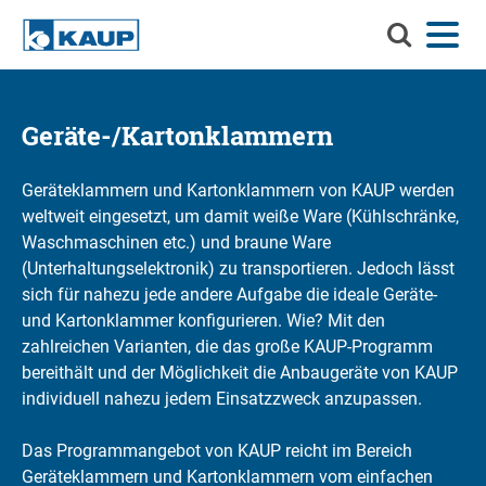
Durchsuch
Menü
Sprache
Kontakt
Login
Sie
KAUP
Durchsuchen Sie KAUP
Anbaugeräte
Geräte-/Kartonklammern
Material-Handling-Lösungen
Suchen
Geräteklammern und Kartonklammern von KAUP werden
weltweit eingesetzt, um damit weiße Ware (Kühlschränke,
Service
Waschmaschinen etc.) und braune Ware
Info-Center
(Unterhaltungselektronik) zu transportieren. Jedoch lässt
sich für nahezu jede andere Aufgabe die ideale Geräte-
Unternehmen
und Kartonklammer konfigurieren. Wie? Mit den
zahlreichen Varianten, die das große KAUP-Programm
Karriere
bereithält und der Möglichkeit die Anbaugeräte von KAUP
individuell nahezu jedem Einsatzzweck anzupassen.
Das Programmangebot von KAUP reicht im Bereich
Geräteklammern und Kartonklammern vom einfachen