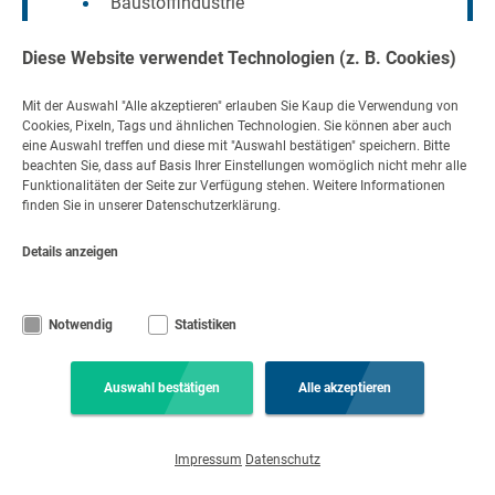
Baustoffindustrie
Diese Website verwendet Technologien (z. B. Cookies)
Mit der Auswahl "Alle akzeptieren" erlauben Sie Kaup die Verwendung von
Cookies, Pixeln, Tags und ähnlichen Technologien. Sie können aber auch
eine Auswahl treffen und diese mit "Auswahl bestätigen" speichern. Bitte
Kontakt
beachten Sie, dass auf Basis Ihrer Einstellungen womöglich nicht mehr alle
Funktionalitäten der Seite zur Verfügung stehen. Weitere Informationen
Nehmen Sie Kontakt auf
finden Sie in unserer Datenschutzerklärung.
+49 6021 865 0
per E-Mail
Details anzeigen
Mo - Fr 08:00 - 17:00
Notwendig
Statistiken
© Copyright KAUP GmbH & Co. KG
Rechtliche Hinweise
Code of Conduct
Impressum
Datenschutz
AGB
Feedback gem. Hinweisgeberschutzgesetz (HinSchG)
Auswahl bestätigen
Alle akzeptieren
Haftungsausschluss
Cookie-Einstellungen
Impressum
Datenschutz