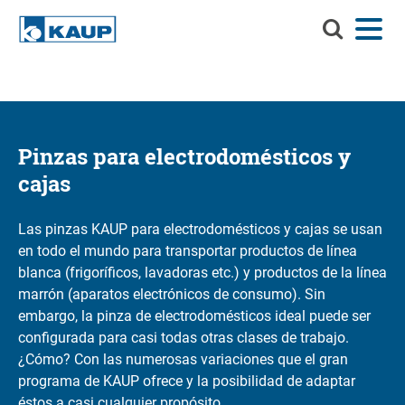
Buscar
Menú
Idioma
Contacto
Registro del cliente
en
KAUP
Buscar en KAUP
Implementos
Soluciones de manejo de materiales
Pinzas para electrodomésticos y
Buscar
cajas
Servicios
Centro de información
Las pinzas KAUP para electrodomésticos y cajas se usan
en todo el mundo para transportar productos de línea
Compañía
blanca (frigoríficos, lavadoras etc.) y productos de la línea
marrón (aparatos electrónicos de consumo). Sin
Carrera profesional en KAUP
embargo, la pinza de electrodomésticos ideal puede ser
configurada para casi todas otras clases de trabajo.
Buscador de productos
¿Cómo? Con las numerosas variaciones que el gran
programa de KAUP ofrece y la posibilidad de adaptar
Capacidad residual
éstos a casi cualquier propósito.