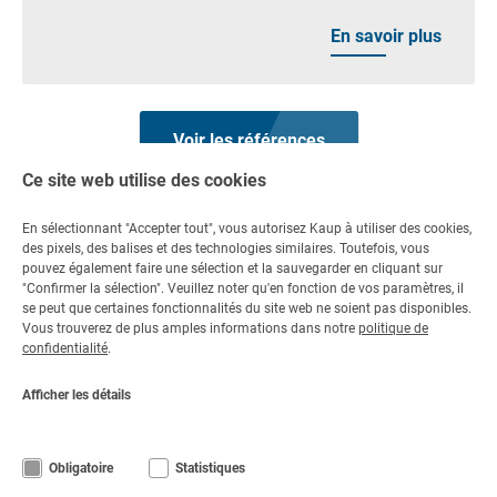
En savoir plus
Voir les références
Ce site web utilise des cookies
En sélectionnant "Accepter tout", vous autorisez Kaup à utiliser des cookies,
des pixels, des balises et des technologies similaires. Toutefois, vous
pouvez également faire une sélection et la sauvegarder en cliquant sur
"Confirmer la sélection". Veuillez noter qu'en fonction de vos paramètres, il
Contact
se peut que certaines fonctionnalités du site web ne soient pas disponibles.
Vous trouverez de plus amples informations dans notre
politique de
Contactez-nous
confidentialité
.
+49 6021 865 0
Par e-mail
Afficher les détails
Lu - Ve 08:00 - 17:00
Obligatoire
Statistiques
© Copyright KAUP GmbH & Co. KG
Notice légale