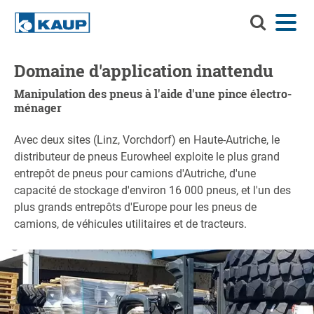
Recherchez
Menu
Langue
Contact
Connexion
KAUP
Recherchez KAUP
Domaine d'application inattendu
Accessoires
Manipulation des pneus à l'aide d'une pince électro-
ménager
Solutions de manutention
Recherc
Avec deux sites (Linz, Vorchdorf) en Haute-Autriche, le
Services
distributeur de pneus Eurowheel exploite le plus grand
Centre d'informations
entrepôt de pneus pour camions d'Autriche, d'une
capacité de stockage d'environ 16 000 pneus, et l'un des
Entreprise
plus grands entrepôts d'Europe pour les pneus de
camions, de véhicules utilitaires et de tracteurs.
Carrière chez KAUP
Recherche de produits
Capacité résiduelle