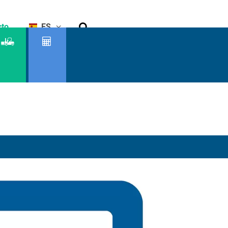
Buscar
cto
ES
Buscador
Capacidad
de
residual
productos