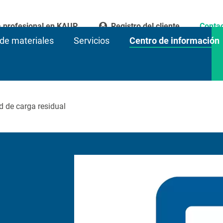
a profesional en KAUP
Registro del cliente
Conta
de materiales
Servicios
Centro de información
 de carga residual