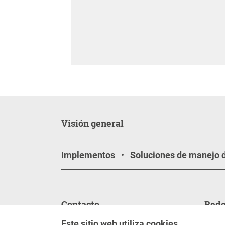
Visión general
Implementos
Soluciones de manejo 
Contacto
Rede
Contáctenos
Sígan
Este sitio web utiliza cookies