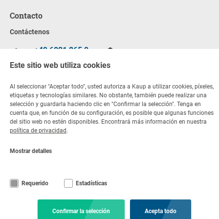
Contacto
Contáctenos
+49 6021 865 0
por correo
Lun - Vie 08:00 -
electrónico
Este sitio web utiliza cookies
17:00
Al seleccionar "Aceptar todo", usted autoriza a Kaup a utilizar cookies, píxeles,
etiquetas y tecnologías similares. No obstante, también puede realizar una
© Copyright KAUP GmbH & Co. KG
Notas legales
selección y guardarla haciendo clic en "Confirmar la selección". Tenga en
Código de conducta
Aviso Legal
Declaración de privacidad
cuenta que, en función de su configuración, es posible que algunas funciones
Condiciones generales
Exención de responsabilidad
del sitio web no estén disponibles. Encontrará más información en nuestra
Configuración de las cookies
política de privacidad
.
Mostrar detalles
Requerido
Estadísticas
Confirmar la selección
Acepta todo