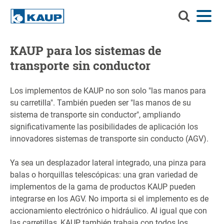
Buscar
Menú
Idioma
Contacto
Registro del cliente
en
KAUP
Buscar en KAUP
KAUP para los sistemas de
Implementos
transporte sin conductor
Soluciones de manejo de materiales
Busca
Los implementos de KAUP no son solo "las manos para
Servicios
su carretilla". También pueden ser "las manos de su
sistema de transporte sin conductor", ampliando
Centro de información
significativamente las posibilidades de aplicación los
innovadores sistemas de transporte sin conducto (AGV).
Compañía
Ya sea un desplazador lateral integrado, una pinza para
Carrera profesional en KAUP
balas o horquillas telescópicas: una gran variedad de
implementos de la gama de productos KAUP pueden
Buscador de productos
integrarse en los AGV. No importa si el implemento es de
accionamiento electrónico o hidráulico. Al igual que con
Capacidad residual
las carretillas, KAUP también trabaja con todos los