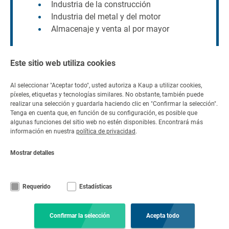
Industria de la construcción
Industria del metal y del motor
Almacenaje y venta al por mayor
Este sitio web utiliza cookies
Al seleccionar "Aceptar todo", usted autoriza a Kaup a utilizar cookies,
píxeles, etiquetas y tecnologías similares. No obstante, también puede
Contacto
realizar una selección y guardarla haciendo clic en "Confirmar la selección".
Tenga en cuenta que, en función de su configuración, es posible que
Contáctenos
algunas funciones del sitio web no estén disponibles. Encontrará más
información en nuestra
política de privacidad
.
+49 6021 865 0
por correo
Lun - Vie 08:00 -
electrónico
Mostrar detalles
17:00
Requerido
Estadísticas
© Copyright KAUP GmbH & Co. KG
Notas legales
Código de conducta
Aviso Legal
Declaración de privacidad
Condiciones generales
Exención de responsabilidad
Confirmar la selección
Acepta todo
Configuración de las cookies