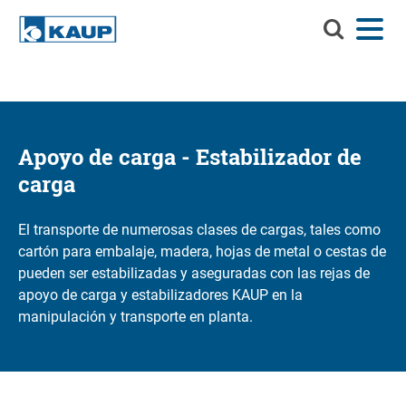
Buscar
Menú
Idioma
Contacto
Registro del cliente
en
KAUP
Buscar en KAUP
Implementos
Soluciones de manejo de materiales
Apoyo de carga - Estabilizador de
Buscar
carga
Servicios
Centro de información
El transporte de numerosas clases de cargas, tales como
cartón para embalaje, madera, hojas de metal o cestas de
Compañía
pueden ser estabilizadas y aseguradas con las rejas de
apoyo de carga y estabilizadores KAUP en la
Carrera profesional en KAUP
manipulación y transporte en planta.
Buscador de productos
Capacidad residual