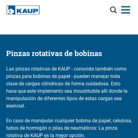
Buscar
Menú
Idioma
Contacto
Registro del cliente
en
KAUP
Buscar en KAUP
Implementos
Soluciones de manejo de materiales
Pinzas rotativas de bobinas
Buscar
Servicios
Las pinzas rotativas de KAUP - conocida también como
Centro de información
pinzas para bobinas de papel - pueden manejar toda
clase de cargas cilíndricas de forma cuidadosa. Esto
Compañía
hace que este implemento sea insustituible allí donde la
manipulación de diferentes tipos de estas cargas sea
Carrera profesional en KAUP
esencial.
Buscador de productos
En caso de manipular cualquier bobina de papel, celulosa,
tubos de hormigón o pilas de neumáticos: La pinza
Capacidad residual
rotativa de KAUP es la mejor opción.