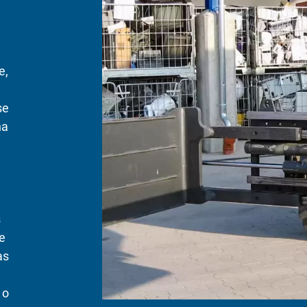
e,
se
na
s
e
as
 o