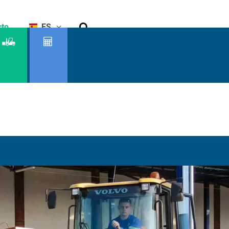
Buscar
cto
ES
Buscador
Capacidad
de
residual
productos