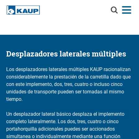
Buscar
Menú
Idioma
Contacto
Registro del cliente
en
KAUP
Buscar en KAUP
Implementos
Soluciones de manejo de materiales
Desplazadores laterales múltiples
Buscar
Servicios
Los desplazadores laterales múltiples KAUP racionalizan
Centro de información
considerablemente la prestacién de la carretilla dado que
con este implemento, dos, tres, cuatro o incluso cinco
Compañía
unidades de transporte pueden ser tomadas al mismo
tiempo.
Carrera profesional en KAUP
Un desplazador lateral básico desplaza el implemento
Buscador de productos
completo lateralmente. Los dos, tres, cuatro o cinco
portahorquilla adicionales puedes ser accionados
Capacidad residual
simultanea o individualmente mediante una función