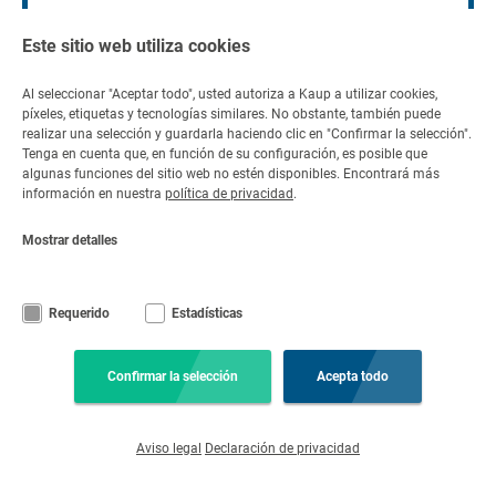
Este sitio web utiliza cookies
Al seleccionar "Aceptar todo", usted autoriza a Kaup a utilizar cookies,
píxeles, etiquetas y tecnologías similares. No obstante, también puede
Contacto
realizar una selección y guardarla haciendo clic en "Confirmar la selección".
Tenga en cuenta que, en función de su configuración, es posible que
Contáctenos
algunas funciones del sitio web no estén disponibles. Encontrará más
información en nuestra
política de privacidad
.
+49 6021 865 0
por correo
Lun - Vie 08:00 -
electrónico
Mostrar detalles
17:00
Requerido
Estadísticas
© Copyright KAUP GmbH & Co. KG
Notas legales
Código de conducta
Aviso Legal
Declaración de privacidad
Condiciones generales
Exención de responsabilidad
Confirmar la selección
Acepta todo
Configuración de las cookies
Aviso legal
Declaración de privacidad