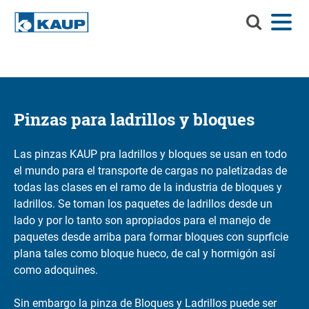
Buscar
Menú
Idioma
Contacto
Registro del cliente
en
KAUP
Buscar en KAUP
Implementos
Soluciones de manejo de materiales
Pinzas para ladrillos y bloques
Buscar
Servicios
Las pinzas KAUP pra ladrillos y bloques se usan en todo
Centro de información
el mundo para el transporte de cargas no paletizadas de
todas las clases en el ramo de la industria de bloques y
Compañía
ladrillos. Se toman los paquetes de ladrillos desde un
lado y por lo tanto son apropiados para el manejo de
Carrera profesional en KAUP
paquetes desde arriba para formar bloques con suprficie
plana tales como bloque hueco, de cal y hormigón así
Buscador de productos
como adoquines.
Capacidad residual
Sin embargo la pinza de Bloques y Ladrillos puede ser