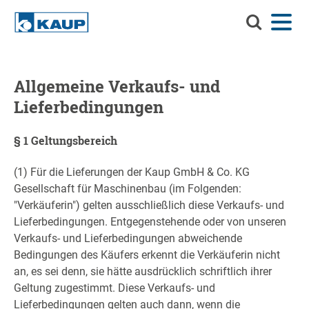
Durchsuch
Menü
Sprache
Kontakt
Login
Sie
KAUP
Durchsuchen Sie KAUP
Anbaugeräte
Allgemeine Verkaufs- und
Lieferbedingungen
Material-Handling-Lösungen
Suchen
Service
§ 1 Geltungsbereich
Info-Center
(1) Für die Lieferungen der Kaup GmbH & Co. KG
Gesellschaft für Maschinenbau (im Folgenden:
Unternehmen
"Verkäuferin") gelten ausschließlich diese Verkaufs- und
Lieferbedingungen. Entgegenstehende oder von unseren
Karriere
Verkaufs- und Lieferbedingungen abweichende
Bedingungen des Käufers erkennt die Verkäuferin nicht
an, es sei denn, sie hätte ausdrücklich schriftlich ihrer
Geltung zugestimmt. Diese Verkaufs- und
Lieferbedingungen gelten auch dann, wenn die