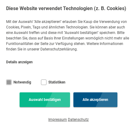
Diese Website verwendet Technologien (z. B. Cookies)
Mit der Auswahl "Alle akzeptieren" erlauben Sie Kaup die Verwendung von
Kontakt
Cookies, Pixeln, Tags und ähnlichen Technologien. Sie können aber auch
eine Auswahl treffen und diese mit "Auswahl bestätigen" speichern. Bitte
Nehmen Sie Kontakt auf
beachten Sie, dass auf Basis Ihrer Einstellungen womöglich nicht mehr alle
Funktionalitäten der Seite zur Verfügung stehen. Weitere Informationen
+49 6021 865 0
finden Sie in unserer Datenschutzerklärung.
per E-Mail
Mo - Fr 08:00 - 17:00
Details anzeigen
© Copyright KAUP GmbH & Co. KG
Rechtliche Hinweise
Code of Conduct
Impressum
Datenschutz
AGB
Notwendig
Statistiken
Feedback gem. Hinweisgeberschutzgesetz (HinSchG)
Haftungsausschluss
Cookie-Einstellungen
Auswahl bestätigen
Alle akzeptieren
Impressum
Datenschutz