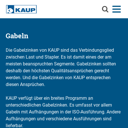
Durchsuch
Menü
Sprache
Kontakt
Login
Sie
KAUP
Durchsuchen Sie KAUP
Anbaugeräte
Gabeln
Material-Handling-Lösungen
Suchen
Die Gabelzinken von KAUP sind das Verbindungsglied
zwischen Last und Stapler. Es ist damit eines der am
Service
meisten beanspruchten Segmente. Gabelzinken sollten
Info-Center
deshalb den höchsten Qualitätsansprüchen gerecht
werden. Und die Gabelzinken von KAUP entsprechen
Unternehmen
diesen Ansprüchen.
Karriere
KAUP verfügt über ein breites Programm an
unterschiedlichen Gabelzinken. Es umfasst vor allem
Gabeln mit Aufhängungen in der ISO-Ausführung. Andere
Aufhängungen und verschiedene Ausführungen sind
lieferbar.