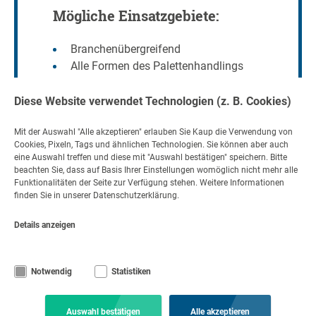
Mögliche Einsatzgebiete:
Branchenübergreifend
Alle Formen des Palettenhandlings
Diese Website verwendet Technologien (z. B. Cookies)
Mit der Auswahl "Alle akzeptieren" erlauben Sie Kaup die Verwendung von
Cookies, Pixeln, Tags und ähnlichen Technologien. Sie können aber auch
eine Auswahl treffen und diese mit "Auswahl bestätigen" speichern. Bitte
Kontakt
beachten Sie, dass auf Basis Ihrer Einstellungen womöglich nicht mehr alle
Funktionalitäten der Seite zur Verfügung stehen. Weitere Informationen
Nehmen Sie Kontakt auf
finden Sie in unserer Datenschutzerklärung.
+49 6021 865 0
per E-Mail
Details anzeigen
Mo - Fr 08:00 - 17:00
Notwendig
Statistiken
© Copyright KAUP GmbH & Co. KG
Rechtliche Hinweise
Code of Conduct
Impressum
Datenschutz
AGB
Feedback gem. Hinweisgeberschutzgesetz (HinSchG)
Auswahl bestätigen
Alle akzeptieren