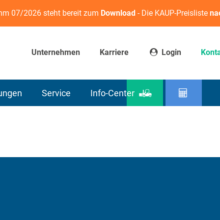
m 07/2026 steht bereit zum
Download
- Die KAUP-Preisliste
na
Unternehmen
Karriere
Login
Kont
sungen
Service
Info-Center
Produktfinder
Resttra