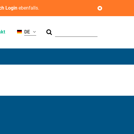
ch Login
ebenfalls.
Suchen
akt
DE
gfähigkeit