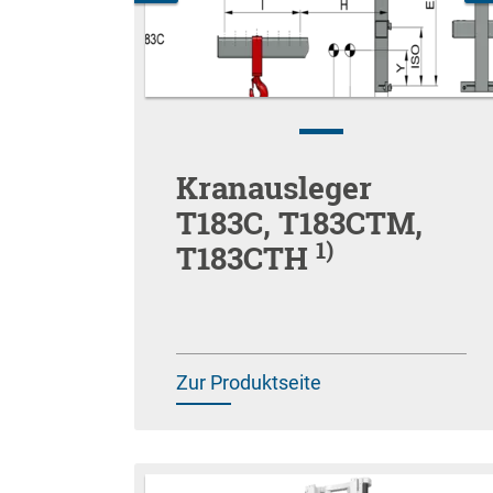
Kranausleger
T183C, T183CTM,
1)
T183CTH
Zur Produktseite