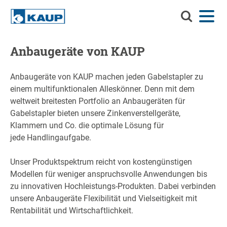
Durchsuch
Menü
Sprache
Kontakt
Login
Sie
KAUP
Durchsuchen Sie KAUP
Anbaugeräte von KAUP
Anbaugeräte
Anbaugeräte von KAUP machen jeden Gabelstapler zu
Material-Handling-Lösungen
Suchen
einem multifunktionalen Alleskönner. Denn mit dem
weltweit breitesten Portfolio an Anbaugeräten für
Service
Gabelstapler bieten unsere Zinkenverstellgeräte,
Info-Center
Klammern und Co. die optimale Lösung für
jede Handlingaufgabe.
Unternehmen
Unser Produktspektrum reicht von kostengünstigen
Karriere
Modellen für weniger anspruchsvolle Anwendungen bis
zu innovativen Hochleistungs-Produkten. Dabei verbinden
unsere Anbaugeräte Flexibilität und Vielseitigkeit mit
Rentabilität und Wirtschaftlichkeit.