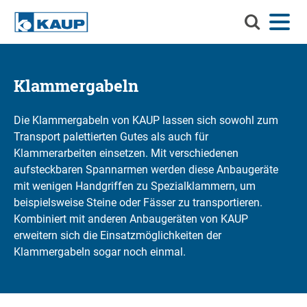
Durchsuch
Menü
Sprache
Kontakt
Login
Sie
KAUP
Durchsuchen Sie KAUP
Anbaugeräte
Klammergabeln
Material-Handling-Lösungen
Suchen
Die Klammergabeln von KAUP lassen sich sowohl zum
Transport palettierten Gutes als auch für
Service
Klammerarbeiten einsetzen. Mit verschiedenen
Info-Center
aufsteckbaren Spannarmen werden diese Anbaugeräte
mit wenigen Handgriffen zu Spezialklammern, um
Unternehmen
beispielsweise Steine oder Fässer zu transportieren.
Kombiniert mit anderen Anbaugeräten von KAUP
Karriere
erweitern sich die Einsatzmöglichkeiten der
Klammergabeln sogar noch einmal.