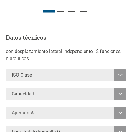
Datos técnicos
con desplazamiento lateral independiente - 2 funciones
hidráulicas
ISO Clase
2
Capacidad
3
1500
2800
Apertura A
1060
Longitud de horquilla G