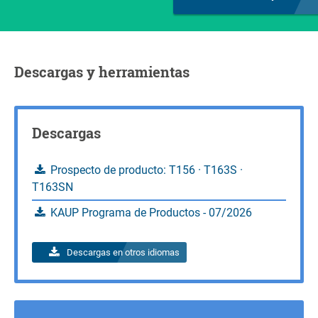
CDG
Y (mm)
Peso
(kg)
v
245
105
Consultas
Calcular la capacidad de carga
Consultas
Calcular la capacidad de carga
Descargas y herramientas
Consultas
Descargas
Prospecto de producto: T156 · T163S ·
T163SN
KAUP Programa de Productos - 07/2026
Descargas en otros idiomas