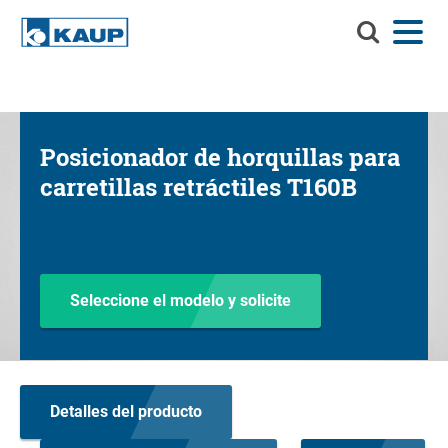
Buscar
Menú
Idioma
Contacto
Registro del cliente
en
KAUP
Buscar en KAUP
Implementos
Posicionador de horquillas para
Soluciones de manejo de materiales
carretillas retráctiles T160B
Servicios
Centro de información
Compañía
Seleccione el modelo y solicite
Carrera profesional en KAUP
Buscador de productos
Detalles del producto
Capacidad residual