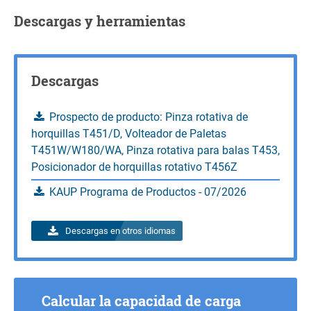
CDG
Z (mm)
Peso
(kg)
Descargas y herramientas
309
980
Consultas
Calcular la capacidad de carga
Consultas
Calcular la capacidad de carga
Descargas
Consultas
Prospecto de producto: Pinza rotativa de
horquillas T451/D, Volteador de Paletas
T451W/W180/WA, Pinza rotativa para balas T453,
Posicionador de horquillas rotativo T456Z
KAUP Programa de Productos - 07/2026
Descargas en otros idiomas
Calcular la capacidad de carga