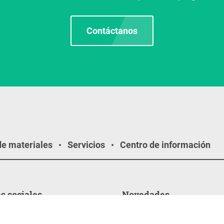
Contáctanos
de materiales
Servicios
Centro de información
s sociales
Novedades
02.02.2026
os
LogiMAT 2026: KAUP presen