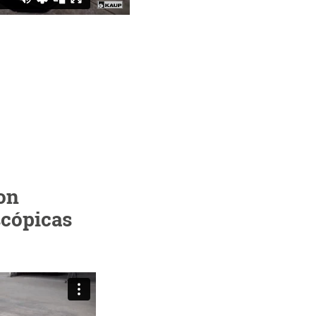
on
scópicas