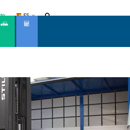
Buscar
cto
ES
Buscador
Capacidad
de
residual
productos