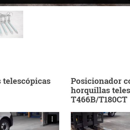
 telescópicas
Posicionador c
horquillas tele
T466B/T180CT