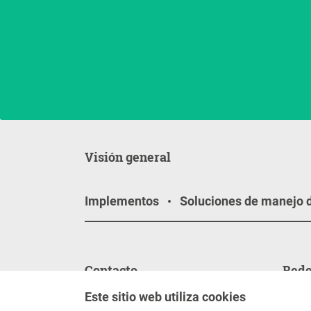
Visión general
Implementos
Soluciones de manejo 
Contacto
Rede
Contáctenos
Sígan
Este sitio web utiliza cookies