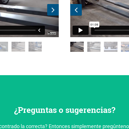
¿Preguntas o sugerencias?
contrado la correcta? Entonces simplemente pregúnteno