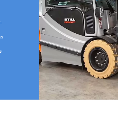
n
ás
e