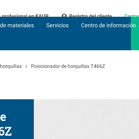
a profesional en KAUP
Registro del cliente
Conta
de materiales
Servicios
Centro de información
horquillas
Posicionador de horquillas T466Z
de
6Z