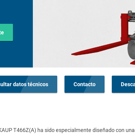
te
ultar datos técnicos
Contacto
Desca
 KAUP T466Z(A) ha sido especialmente diseñado con una ó