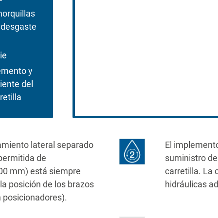
orquillas
n desgaste
ie
lemento y
iente del
etilla
amiento lateral separado
El implemento
permitida de
suministro de
 100 mm) está siempre
carretilla. La
la posición de los brazos
hidráulicas ad
n posicionadores).