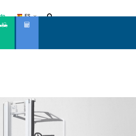
Buscar
cto
ES
Buscador
Capacidad
de
residual
productos