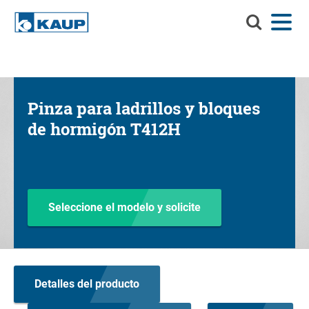
Buscar
Menú
Idioma
Contacto
Registro del cliente
en
KAUP
Buscar en KAUP
Implementos
Pinza para ladrillos y bloques
Soluciones de manejo de materiales
de hormigón T412H
Servicios
Centro de información
Compañía
Seleccione el modelo y solicite
Carrera profesional en KAUP
Buscador de productos
Detalles del producto
Capacidad residual