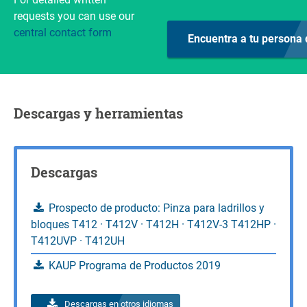
770
Consultas
Calcular la capacidad de carga
requests you can use our
CDG
Z (mm)
CDG
Y (mm)
v
Peso
(kg)
230
276
central contact form
Encuentra a tu persona 
795
Consultas
Calcular la capacidad de carga
Peso
(kg)
920
Consultas
Calcular la capacidad de carga
Consultas
Calcular la capacidad de carga
Descargas y herramientas
Consultas
Descargas
Prospecto de producto: Pinza para ladrillos y
bloques T412 · T412V · T412H · T412V-3 T412HP ·
T412UVP · T412UH
KAUP Programa de Productos 2019
Descargas en otros idiomas