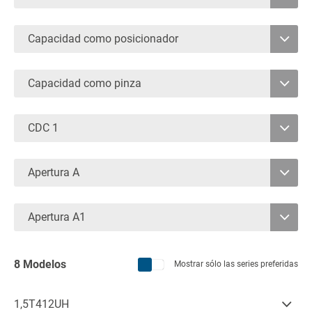
2
Capacidad como posicionador
3
2.300
4
Capacidad como pinza
2.800
1.250
3.600
CDC 1
2.000
5.000
500
2.500
Apertura A
6.200
600
3.200
1070
Apertura A1
3.500
890
8 Modelos
Mostrar sólo las series preferidas
1,5T412UH