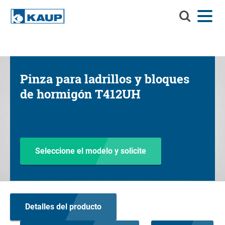
Buscar
Menú
Idioma
Contacto
Registro del cliente
en
KAUP
Buscar en KAUP
Implementos
Pinza para ladrillos y bloques
Soluciones de manejo de materiales
de hormigón T412UH
Servicios
Centro de información
Compañía
Seleccione el modelo y solicite
Carrera profesional en KAUP
Buscador de productos
Detalles del producto
Capacidad residual