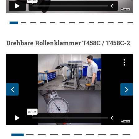
Drehbare Rollenklammer T458C / T458C-2