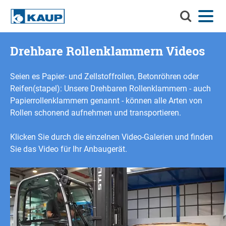
Durchsuch
Menü
Sprache
Kontakt
Login
Sie
KAUP
Durchsuchen Sie KAUP
Drehbare Rollenklammern Videos
Anbaugeräte
Seien es Papier- und Zellstoffrollen, Betonröhren oder
Material-Handling-Lösungen
Suche
Reifen(stapel): Unsere Drehbaren Rollenklammern - auch
Papierrollenklammern genannt - können alle Arten von
Service
Rollen schonend aufnehmen und transportieren.
Info-Center
Klicken Sie durch die einzelnen Video-Galerien und finden
Unternehmen
Sie das Video für Ihr Anbaugerät.
Karriere