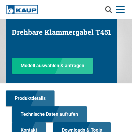
Durchsuch
Menü
Sprache
Kontakt
Login
Sie
KAUP
Durchsuchen Sie KAUP
Drehbare Klammergabel T451
Anbaugeräte
Material-Handling-Lösungen
Such
Service
Modell auswählen & anfragen
Info-Center
Unternehmen
Produktdetails
Karriere
Technische Daten aufrufen
Kontakt
Downloads & Tools