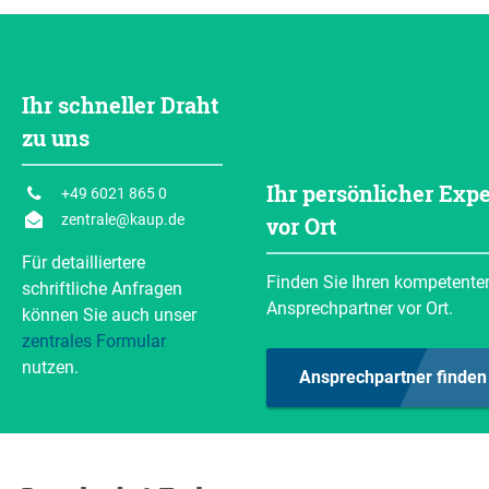
G (mm)
D (mm)
Armüberstand pro Seite.
E (mm)
Gewicht
(kg/Paar)
300
200
80
26
Armüberstand pro Seite.
E (mm)
Gewicht
(kg/Paar)
Ihr schneller Draht
75
26
Resttragfähigkeit berechnen
zu uns
Anfragen
Resttragfähigkeit berechnen
Ihr persönlicher Expe
+49 6021 865 0
Anfragen
zentrale@kaup.de
vor Ort
Für detailliertere
Finden Sie Ihren kompetente
schriftliche Anfragen
Ansprechpartner vor Ort.
können Sie auch unser
zentrales Formular
nutzen.
Ansprechpartner finden