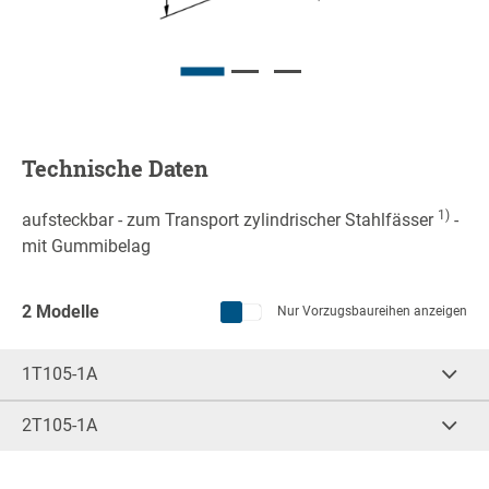
Technische Daten
1)
aufsteckbar - zum Transport zylindrischer Stahlfässer
-
mit Gummibelag
2 Modelle
Nur Vorzugs­baureihen anzeigen
1T105-1A
Anzahl Fässer
Für Ø
(mm)
1
560-630
2T105-1A
Anzahl Fässer
Für Ø
(mm)
G (mm)
D (mm)
1
560-630
300
200