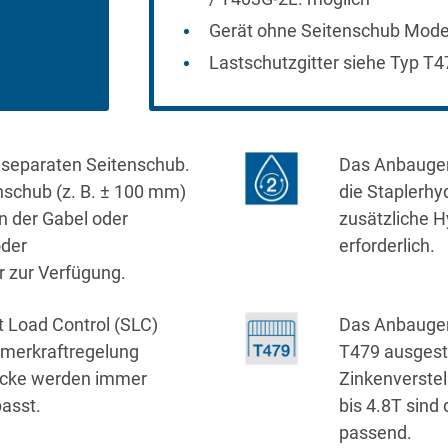
Gerät ohne Seitenschub Model
Lastschutzgitter siehe Typ T4
 separaten Seitenschub.
Das Anbaugerä
nschub (z. B. ± 100 mm)
die Staplerhyd
n der Gabel oder
zusätzliche H
oder
erforderlich.
r zur Verfügung.
t Load Control (SLC)
Das Anbauger
merkraftregelung
T479 ausgesta
rücke werden immer
Zinkenverste
asst.
bis 4.8T sind
passend.