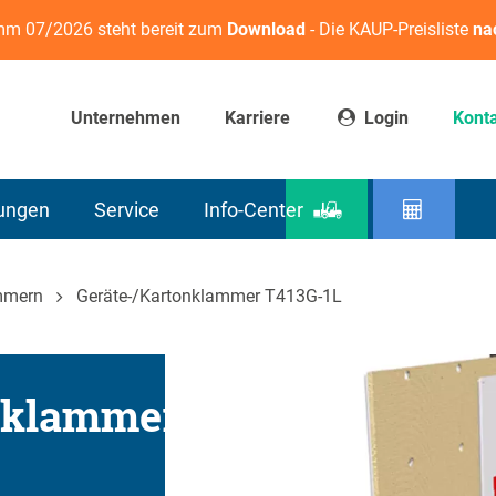
m 07/2026 steht bereit zum
Download
- Die KAUP-Preisliste
na
Unternehmen
Karriere
Login
Kont
sungen
Service
Info-Center
Produktfinder
Resttra
mmern
Geräte-/Kartonklammer T413G-1L
nklammer