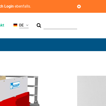
ch Login
ebenfalls.
Suchen
akt
DE
gfähigkeit