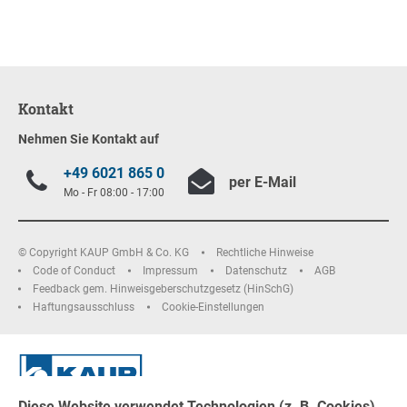
Kontakt
Nehmen Sie Kontakt auf
+49 6021 865 0
per E-Mail
Mo - Fr 08:00 - 17:00
© Copyright KAUP GmbH & Co. KG
Rechtliche Hinweise
Code of Conduct
Impressum
Datenschutz
AGB
Feedback gem. Hinweisgeberschutzgesetz (HinSchG)
Haftungsausschluss
Cookie-Einstellungen
Diese Website verwendet Technologien (z. B. Cookies)