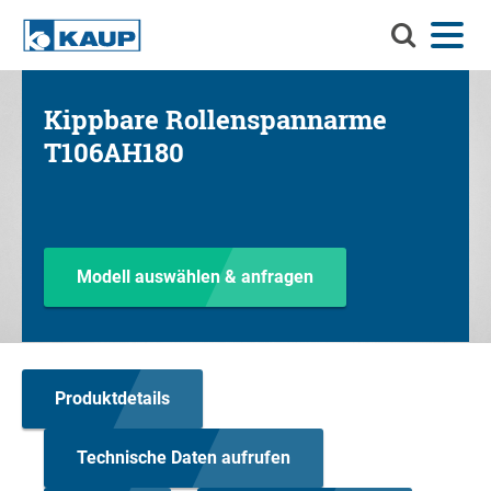
Durchsuch
Menü
Sprache
Kontakt
Login
Sie
KAUP
Durchsuchen Sie KAUP
Kippbare Rollenspannarme
Anbaugeräte
T106AH180
Material-Handling-Lösungen
Such
Service
Info-Center
Modell auswählen & anfragen
Unternehmen
Karriere
Produktdetails
Technische Daten aufrufen