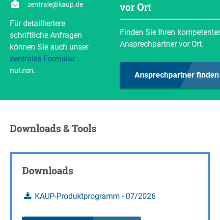
zentrale@kaup.de
vor Ort
ESP
Z (mm)
Gewicht pro Stück
(kg)
303
132
Anfragen
Resttragfähigkeit berechnen
Für detailliertere
Finden Sie Ihren kompetente
schriftliche Anfragen
Anfragen
Resttragfähigkeit berechnen
Ansprechpartner vor Ort.
können Sie auch unser
zentrales Formular
Anfragen
nutzen.
Ansprechpartner finden
Downloads & Tools
Downloads
KAUP-Produktprogramm - 07/2026