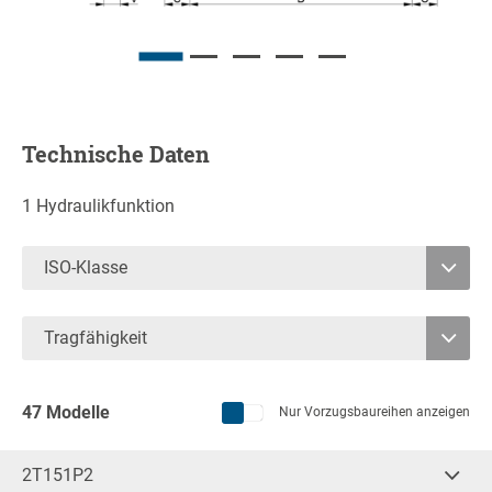
Technische Daten
1 Hydraulikfunktion
ISO-Klasse
2
Tragfähigkeit
3
2500
8000
4
47 Modelle
Nur Vorzugs­baureihen anzeigen
2T151P2