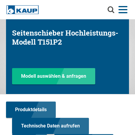
Durchsuch
Menü
Sprache
Kontakt
Login
Sie
KAUP
Durchsuchen Sie KAUP
Seitenschieber Hochleistungs-
Anbaugeräte
Modell T151P2
Material-Handling-Lösungen
Such
Service
Info-Center
Modell auswählen & anfragen
Unternehmen
Karriere
Produktdetails
Technische Daten aufrufen