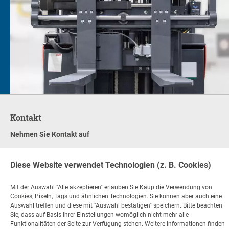
Kontakt
Nehmen Sie Kontakt auf
+49 6021 865 0
per E-Mail
Diese Website verwendet Technologien (z. B. Cookies)
Mo - Fr 08:00 - 17:00
Mit der Auswahl "Alle akzeptieren" erlauben Sie Kaup die Verwendung von
Cookies, Pixeln, Tags und ähnlichen Technologien. Sie können aber auch eine
© Copyright KAUP GmbH & Co. KG
Rechtliche Hinweise
Auswahl treffen und diese mit "Auswahl bestätigen" speichern. Bitte beachten
Code of Conduct
Impressum
Datenschutz
AGB
Sie, dass auf Basis Ihrer Einstellungen womöglich nicht mehr alle
Feedback gem. Hinweisgeberschutzgesetz (HinSchG)
Funktionalitäten der Seite zur Verfügung stehen. Weitere Informationen finden