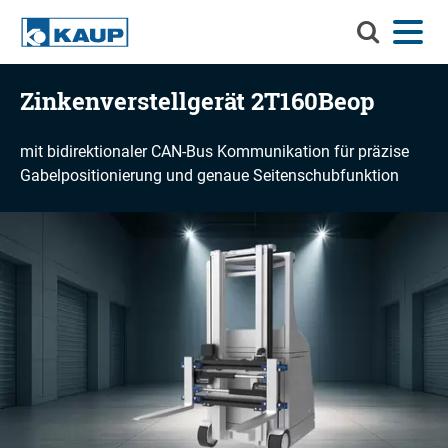
Durchsuch
Menü
Sprache
Kontakt
Login
Sie
KAUP
Durchsuchen Sie KAUP
Zinkenverstellgerät 2T160Beop
Anbaugeräte
mit bidirektionaler CAN-Bus Kommunikation für präzise
Material-Handling-Lösungen
Suche
Gabelpositionierung und genaue Seitenschubfunktion
Service
Info-Center
Unternehmen
Karriere