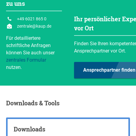
59
118
zu uns
650
Anfragen
Resttragfähigkeit berechnen
ESP
Z (mm)
Gewicht
(kg)
B (mm)
62
210
Ihr persönlicher Expe
+49 6021 865 0
650
Anfragen
Resttragfähigkeit berechnen
zentrale@kaup.de
vor Ort
B (mm)
1.050
Anfragen
Resttragfähigkeit berechnen
Für detailliertere
Finden Sie Ihren kompetente
schriftliche Anfragen
Anfragen
Resttragfähigkeit berechnen
Ansprechpartner vor Ort.
können Sie auch unser
zentrales Formular
Anfragen
nutzen.
Ansprechpartner finden
Downloads & Tools
Downloads