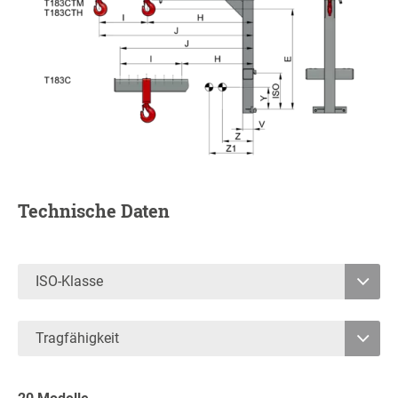
Technische Daten
ISO-Klasse
2
Tragfähigkeit
3
820
8000
4