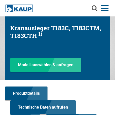
Durchsuch
Menü
Sprache
Kontakt
Login
Sie
KAUP
Durchsuchen Sie KAUP
Kranausleger T183C, T183CTM,
Anbaugeräte
1)
T183CTH
Material-Handling-Lösungen
Such
Service
Info-Center
Modell auswählen & anfragen
Unternehmen
Karriere
Produktdetails
Technische Daten aufrufen