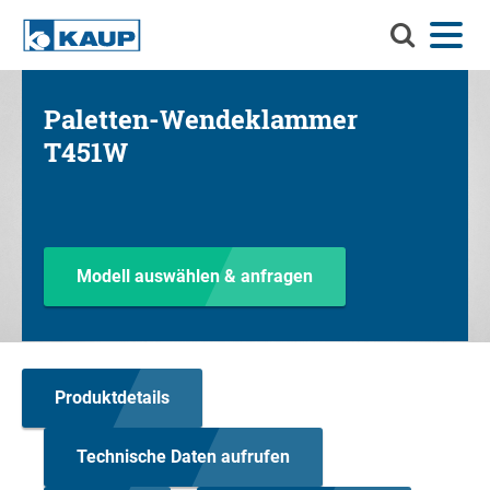
Durchsuch
Menü
Sprache
Kontakt
Login
Sie
KAUP
Durchsuchen Sie KAUP
Paletten-Wendeklammer
Anbaugeräte
T451W
Material-Handling-Lösungen
Such
Service
Info-Center
Modell auswählen & anfragen
Unternehmen
Karriere
Produktdetails
Technische Daten aufrufen