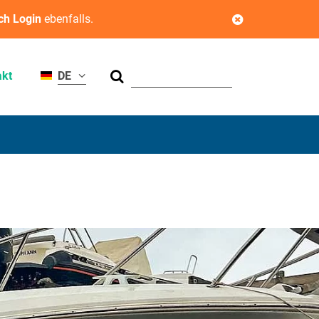
ch Login
ebenfalls.
Suchen
akt
DE
agfähigkeit