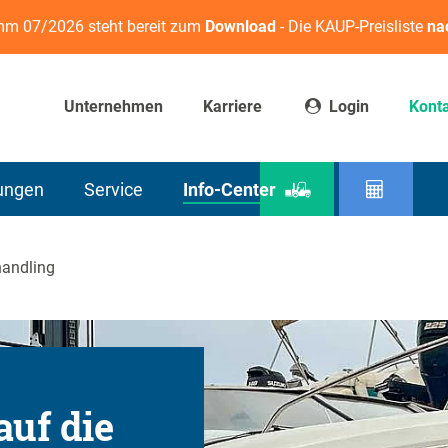
m 07/2026 steht bereit zum
Download
- Die KAUP-Preisliste
na
Unternehmen
Karriere
Login
Kont
sungen
Service
Info-Center
Produktfinder
Resttr
andling
auf die