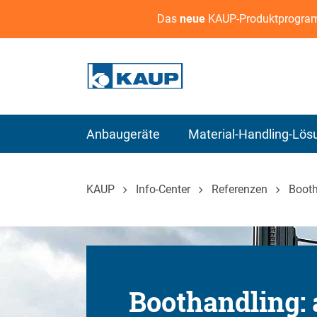
Das
neue
KAUP-Produktprogram
Anbaugeräte
Material-Handling-Lö
KAUP
Info-Center
Referenzen
Booth
Boothandling: 