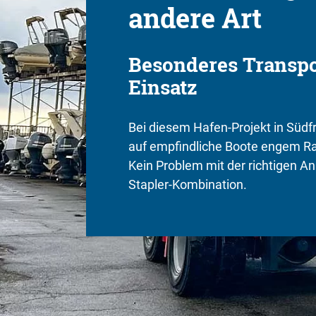
andere Art
Besonderes Transpo
Einsatz
Bei diesem Hafen-Projekt in Südf
auf empfindliche Boote engem R
Kein Problem mit der richtigen A
Stapler-Kombination.